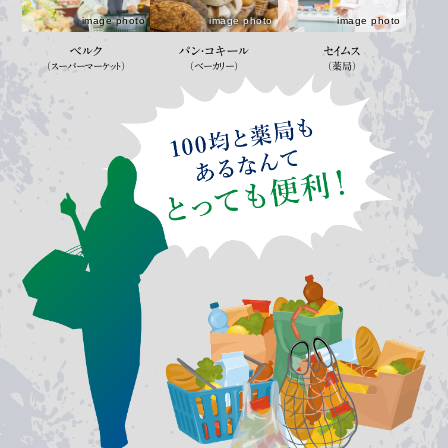
image photo
image photo
image photo
ベルク
パン・コキール
セイムス
（スーパーマーケット）
（ベーカリー）
（薬局）