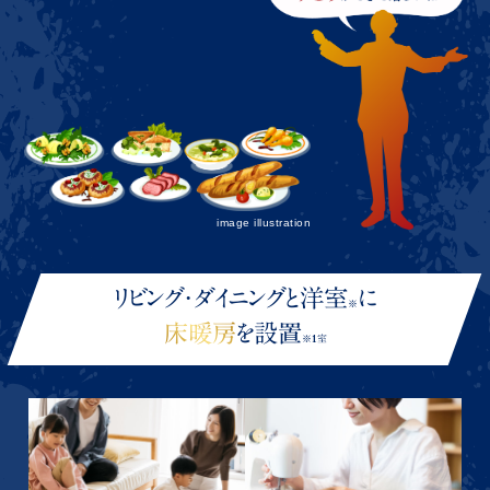
image illustration
リビング・ダイニングと洋室
に
※
床暖房
を設置
※1室