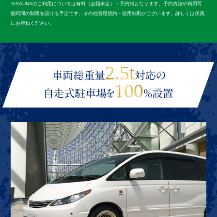
※SAUNAのご利用については有料（金額未定）・予約制となります。予約方法や利用可
能時間の制限を設ける予定です。その他管理規約・使用細則がございます。詳しくは係員
にお尋ねください。
2.5t
車両総重量
対応の
100
自走式駐車場を
％設置