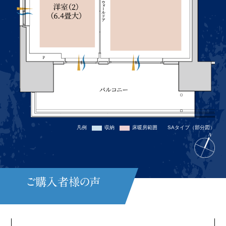
SAタイプ（部分図）
凡例
収納
床暖房範囲
ご購入者様の声
※Yahoo!不動産 購入者の声より（2025年3月時点）