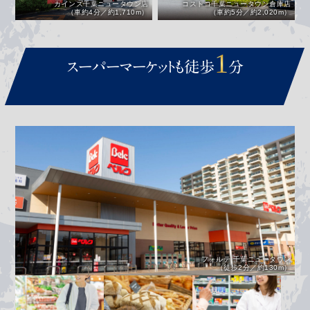
カインズ千葉ニュータウン店
コストコ千葉ニュータウン倉庫店
（車約4分／約1,710m）
（車約5分／約2,020m）
1
スーパーマーケットも徒歩
分
※サブエントランスより
フォルテ 千葉ニュータウン
（徒歩2分／約130m）