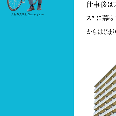
仕事後はフ
人物写真は全てimage photo
ス” に暮
からはじまり