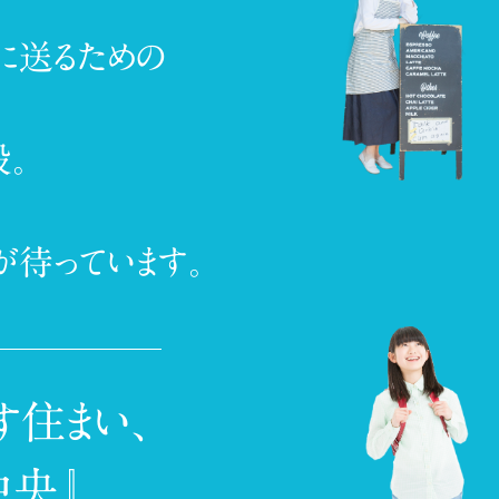
に送るための
設。
が待っています。
す住まい、
中央』