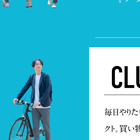
毎日やりた
クト。買い