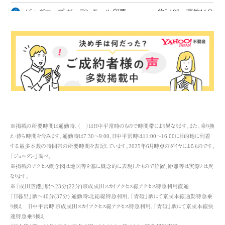
※掲載の所要時間は通勤時、（ ）は日中平常時のもので時間帯により異なります。また、乗り換
え・待ち時間を含みます。通勤時は7:30～9:00、日中平常時は11:00～16:00に目的地に到着
する最多本数の時間帯の所要時間を表記しています。2025年6月時点のダイヤによるものです。
「ジョルダン」調べ。
※掲載のアクセス概念図は地図等を基に概念的に表現したもので位置、距離等は実際とは異
なります。
※「成田空港」駅へ23分(22分)京成成田スカイアクセス線アクセス特急利用直通
「日暮里」駅へ40分(37分) 通勤時：北総線特急利用、「青砥」駅にて京成本線通勤特急乗
り換え 日中平常時：京成成田スカイアクセス線アクセス特急利用、「青砥」駅にて京成本線快
速特急乗り換え