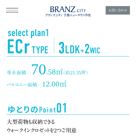
お問い合わせ
ECrtyp
70
.58㎡
専有面積／
（約21.35坪）
12.00㎡
バルコニー面積／
大型荷物も収納できる
ウォークインクロゼットを2つご用意