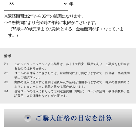
年
※返済期間は2年から35年の範囲になります。
※金融機関により完済時の年齢に制限がございます。
（75歳～80歳完済までの期間とする、金融機関が多くなっていま
す。）
備考
※1
このシミュレーションによる結果は、あくまで目安、概算であり、ご融資をお約束す
るものではありません。
※2
ローンの条件等につきましては、金融機関により異なりますので、担当者、金融機関
等にご確認下さい。
※3
実際の借入に適用する金利は融資時点の金利が適用されますので、将来の金利動向に
よりシミュレーション結果と異なる場合があります。
※4
住宅ローンの借入にあたっては別途諸費用（印紙代、ローン保証料、事務手数料、登
記費用、火災保険料など）が必要です。