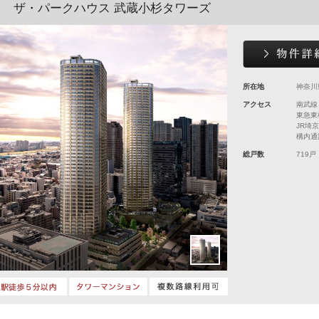
ザ・パークハウス 武蔵小杉タワーズ
所在地
神奈川
アクセス
南武線
東急東
JR埼
構内通
総戸数
719