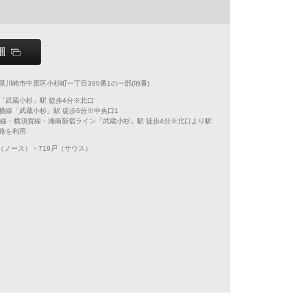
県川崎市中原区小杉町一丁目390番1の一部(地番)
「武蔵小杉」駅 徒歩4分※北口
横線「武蔵小杉」駅 徒歩6分※中央口1
京線・横須賀線・湘南新宿ライン「武蔵小杉」駅 徒歩4分※北口より駅
路を利用
戸（ノース）・719戸（サウス）