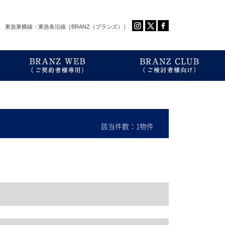
東急東横線・東急各沿線［BRANZ（ブランズ）］
該当件数：1物件