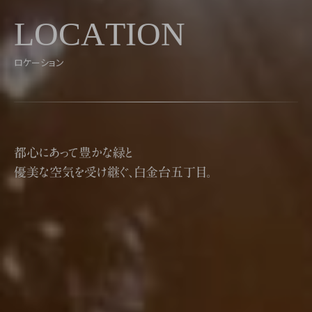
L
O
C
A
T
I
O
N
ロケーション
都心にあって豊かな緑と
優美な空気を受け継ぐ、白金台五丁目。