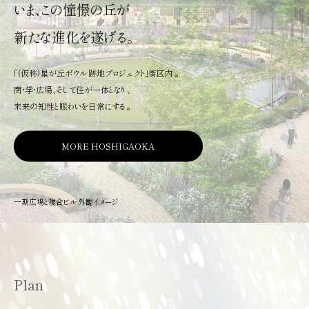
いま、この憧憬の丘が
新たな進化を遂げる。
「(仮称)星が丘ボウル跡地プロジェクト」街区内 。
商・学・広場、そして住が一体となり 、
未来の知性と賑わいを日常にする 。
MORE HOSHIGAOKA
一期広場と複合ビル外観イメージ
Plan