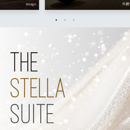
想CG
星が丘テラス周辺街並み