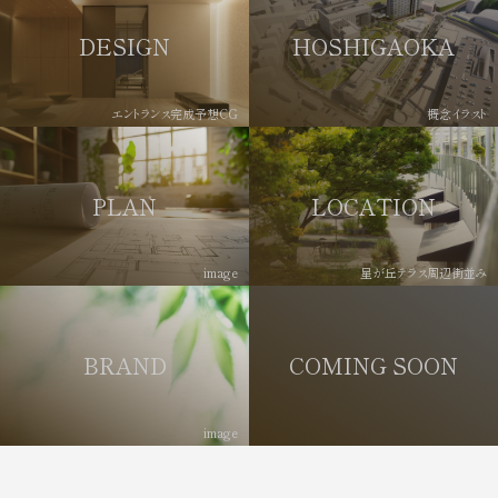
DESIGN
HOSHIGAOKA
エントランス完成予想CG
概念イラスト
PLAN
LOCATION
image
星が丘テラス周辺街並み
BRAND
COMING SOON
image