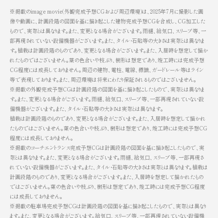
※掲載のimage movie（外観完成予想CGおよび周辺環境）は、2025年7月に撮影した画
像や動画に、計画段階の図面を基に描き起こした建物完成予想CGを合成し、CG加工した
もので、実際とは異なります。また、変更となる場合がございます。雨樋、給気口、スリーブ等、一
部再現されていない設備機器がございます。また、タイル・石貼等の大きさは実際とは異なりま
す。植栽は計画段階のものであり、変更となる場合がございます。また、入居時を想定して描か
れたものではございません。葉の色合いや枝ぶり、樹形は想定であり、竣工時には完成予想
CG程度には成長しておりません。周辺の建物、電柱、電線、標識、ガードレール等はライン
等で表現しております。また、周辺環境は将来にわたり保証されるものではございません。
※掲載の外観完成予想CGは計画段階の図面を基に描き起こしたもので、実際とは異なりま
す。また、変更となる場合がございます。雨樋、給気口、スリーブ等、一部再現されていない設
備機器がございます。また、タイル・石貼等の大きさは実際とは異なります。
植栽は計画段階のものであり、変更となる場合がございます。また、入居時を想定して描かれ
たものではございません。葉の色合いや枝ぶり、樹形は想定であり、竣工時には完成予想CG
程度には成長しておりません。
※掲載のコーチエントランス完成予想CGは計画段階の図面を基に描き起こしたもので、実
際とは異なります。また、変更となる場合がございます。雨樋、給気口、スリーブ等、一部再現さ
れていない設備機器がございます。また、タイル・石貼等の大きさは実際とは異なります。植栽は
計画段階のものであり、変更となる場合がございます。また、入居時を想定して描かれたもの
ではございません。葉の色合いや枝ぶり、樹形は想定であり、竣工時には完成予想CG程度
には成長しておりません。
※掲載の駐車場完成予想CGは計画段階の図面を基に描き起こしたもので、実際とは異なり
ます。また、変更となる場合がございます。給気口、スリーブ等、一部再現されていない設備機