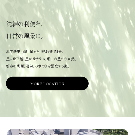
洗練の利便を、
日常の風景に。
地下鉄東山線「星ヶ丘」駅より徒歩4分。
星ヶ丘三越、星が丘テラス、東山の豊かな自然、
都市の利便と暮らしの華やぎを謳歌する街。
MORE LOCATION