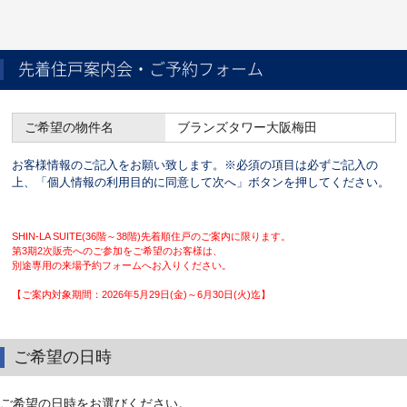
先着住戸案内会・ご予約フォーム
ご希望の物件名
ブランズタワー大阪梅田
お客様情報のご記入をお願い致します。※必須の項目は必ずご記入の
上、「個人情報の利用目的に同意して次へ」ボタンを押してください。
SHIN-LA SUITE(36階～38階)先着順住戸のご案内に限ります。
第3期2次販売へのご参加をご希望のお客様は、
別途専用の来場予約フォームへお入りください。
【ご案内対象期間：2026年5月29日(金)～6月30日(火)迄】
ご希望の日時
ご希望の日時をお選びください。