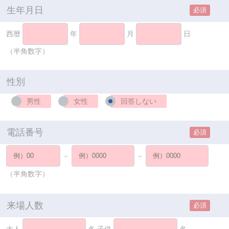
生年月日
必須
西暦
年
月
日
（半角数字）
性別
男性
女性
回答しない
電話番号
必須
－
－
（半角数字）
来場人数
必須
大人
名 子供
名