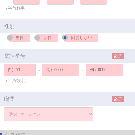
（半角数字）
性別
男性
女性
回答しない
電話番号
必須
－
－
（半角数字）
職業
必須