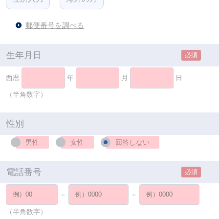
郵便番号を調べる
生年月日
必須
西暦
年
月
日
（半角数字）
性別
男性
女性
回答しない
電話番号
必須
－
－
（半角数字）