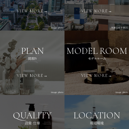
VIEW MORE→
VIEW MORE→
image photo
外観完成予想CG
PLAN
MODEL ROOM
間取り
モデルルーム
VIEW MORE→
VIEW MORE→
image photo
image photo
QUALITY
LOCATION
設備・仕様
周辺環境