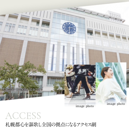
大通公園（約490m/徒歩7分）
image photo
image photo
ACCESS
札幌都心を謳歌し全国の拠点になるアクセス網