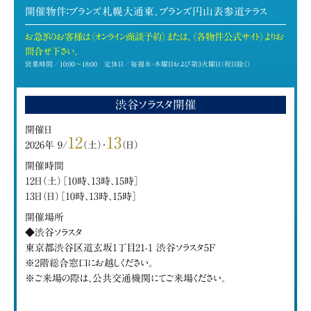
開催物件：ブランズ札幌大通東、ブランズ円山表参道テラス
お急ぎのお客様は〈オンライン商談予約〉または、〈各物件公式サイト〉よりお
問合せ下さい。
営業時間／10:00～18:00 定休日／毎週水・木曜日および第3火曜日（祝日除く）
渋谷ソラスタ開催
開催日
12
13
2026年 9/
（土）・
（日）
開催時間
12日（土）［10時、13時、15時］
13日（日）［10時、13時、15時］
開催場所
◆渋谷ソラスタ
東京都渋谷区道玄坂1丁目21-1 渋谷ソラスタ5F
※2階総合窓口にお越しください。
※ご来場の際は、公共交通機関にてご来場ください。