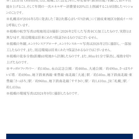
※「ZEH-M Oriented」とは、地域ごとに設定された外皮基準（断熱性能）を満たし省エネ性
能を上げること、そして年間の一次エネルギー消費量を20%以上削減することを目指したマンショ
ンのことです。
※札幌市が2016年5月に発表した「第2次都心まちづくり計画」にて創成東地区を創成イースト
と呼称しています。
※掲載の航空写真は現地周辺を撮影（2026年2月）した写真をCG加工したもので、実際とは
異なります。周辺環境は将来にわたり保証されるものではございません。
※掲載の外観、エントランスアプローチ、エントランスホール写真は2026年2月に撮影し、一部加
工したものです。また、周辺環境は将来にわたり保証されるものではございません。
※掲載の徒歩分数(距離)は現地から計測したものです。また、80mを1分で算出し、端数を切り
上げたものです。
※サッポロファクトリー／約140m、永山記念公園／約460m、大通公園／約490m、さっぽろテ
レビ塔／約490m、地下鉄東西線・東豊線・南北線「大通」駅／約540m、地下鉄南北線・東
豊線「さっぽろ」駅／約960m、地下鉄南北線「すすきの」駅／約1,410m、JR「札幌」駅／
約1,410m
※掲載の環境写真は2024年9月に撮影したものです。