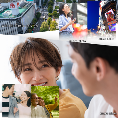
大通公園（約490m/徒歩7分）
image photo
image photo
LOCATION
都心でありながら豊かな緑に囲まれた環境
VIEW MORE
image photo