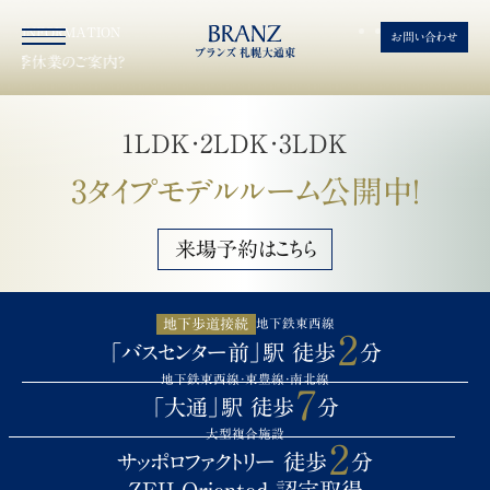
≪公式≫ブランズ札幌大通東 | 札幌市中央
INFORMATION
お問い合わせ
季休業のご案内?
1LDK・2LDK・3LDK
3タイプモデルルーム公開中！
来場予約はこちら
地下歩道接続
地下鉄東西線
2
「バスセンター前」駅 徒歩
分
地下鉄東西線・東豊線・南北線
7
「大通」駅 徒歩
分
大型複合施設
2
サッポロファクトリー 徒歩
分