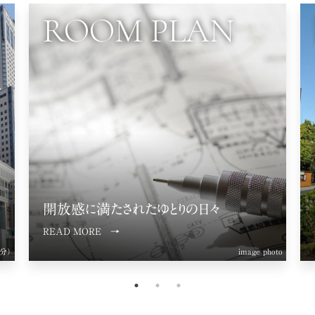
LOCATION
都心でありながら
豊かな緑に囲まれた環境
READ MORE →
oto
大通公園（約490m/徒歩7分）