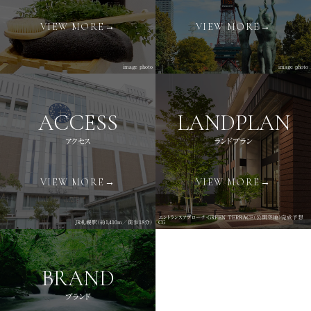
VIEW MORE→
VIEW MORE→
image photo
image photo
ACCESS
LANDPLAN
アクセス
ランドプラン
VIEW MORE→
VIEW MORE→
エントランスアプローチ・GREEN TERRACE（公開空地）完成予想
JR札幌駅（約1,410m／徒歩18分）
CG
BRAND
ブランド