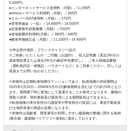
5,000円）
●インターネットサービス使用料（月額）／1,199円
●rimoco＋サービス利用料（月額）／385円
●スカパーJSAT使用料（月額）／275円
●管理準備金（一括）／14,900円～19,500円
●定借事務手続業務費（月額）／550円
●借地範囲外利用料(月額）／380円～490円
●解体準備積立金（月額）／11,100円～14,400円
※申込受付場所：ブランズギャラリー品川
※ご持参いただくもの：ご印鑑（お認印）、収入証明書（直近2年分の
源泉徴収票または直近3年分の確定申告書写し）、ご本人様確認書類
（運転免許証・保険証・パスポートなど）をご持参ください。詳しくは
係員までお問い合わせください。
※本物件は定期転借地権付マンションであり、転借地権の存続期間は
2025年2月20日～2098年5月31日(解体期間を含む)までの約70年となり
ます。期間満了時に更地にして返還することが条件となります。建物の
買取り請求、契約更新及び築造等による期間延長はできません。
※転借地権の準共有持分の譲渡等や専有部分の賃貸には、東急不動産及
び土地所有者の承諾が必要になります。
※本物件は高齢者、障害者等が利用しやすい建築物の整備に関する条例
(東京都・建築物バリアフリー条例)に適合しております。