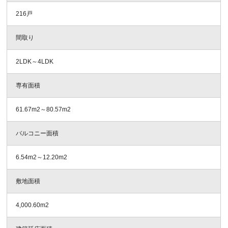
216戸
間取り
2LDK～4LDK
専有面積
61.67m
2
～80.57m
2
バルコニー面積
6.54m
2
～12.20m
2
敷地面積
4,000.60m
2