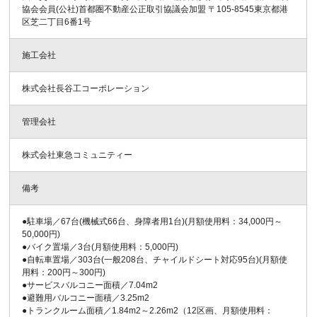
協会会員(公社)首都圏不動産公正取引協議会加盟 〒105-8545東京都港
区芝二丁目6番1号
施工会社
株式会社長谷工コーポレーション
管理会社
株式会社東急コミュニティー
備考
●駐車場／67台(機械式66台、身障者用1台)(月額使用料：34,000円～
50,000円)
●バイク置場／3台(月額使用料：5,000円)
●自転車置場／303台(一般208台、チャイルドシート対応95台)(月額使
用料：200円～300円)
●サービスバルコニー面積／7.04m2
●避難用バルコニー面積／3.25m2
●トランクルーム面積／1.84m2～2.26m2（12区画、月額使用料：