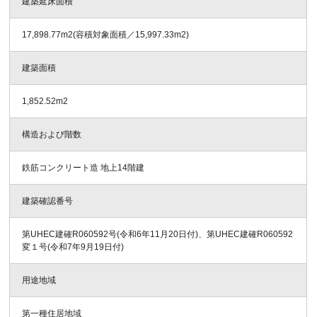
建築延床面積
17,898.77m
2
(容積対象面積／15,997.33m
2
)
建築面積
1,852.52m
2
構造および階数
鉄筋コンクリート造 地上14階建
建築確認番号
第UHEC建確R060592号(令和6年11月20日付)、第UHEC建確R060592
変１号(令和7年9月19日付)
用途地域
第一種住居地域