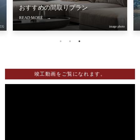
豊かな自然を享受。
READ MORE →
oto
航空写真
竣工動画をご覧になれます。