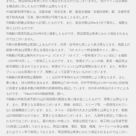
ません。周辺環境は将来にわたり保証されるものではございません。光のラインは交通図
を概念的に示したもので実際とは異なります。
※3線3駅利用可能とは、京阪本線「清水五条」駅、阪急京都線「京都河原町」駅、京都市営
地下鉄烏丸線「五条」駅の利用が可能であることを示します。
※掲載の距離は現地から計測したものです。また、徒歩分数は80mを1分で算出し、端数を
切り上げたものです。
※掲載の環境写真は2024年6月に撮影したものです。周辺環境は将来にわたり保証されるも
のではございません。
※車の所要時間は実測によるものです。渋滞・信号待ち等により多少異なります。地図上の
経路や料金は実際と異なる場合があります。「GO タクシー料金検索サイト」調べ。
※掲載の写真は棟内モデルルーム（Cタイプ・Jタイプ、一部有償オプション含む）を撮影
（2024年10月）し、一部加工したものです。また、有償オプションの他、家具・備品等は
販売価額に含まれておりません。有償オプションには申込期限があります。また、有償オ
プションはお部屋のタイプ、階数によって設置できないものがございます。
※掲載の所要時間は通勤時、（ ）は日中平常時のもので時間帯により異なります。また、
乗り換え・待ち時間を含みます。通勤時は7:30〜9:00、日中平常時は11:00〜16:00に目的地
に到着する最多本数の時間帯の所要時間を表記しています。2025年4月時点のダイヤによる
ものです。「Yahoo!JAPAN路線情報」調べ。
※掲載の外観完成予想CGは計画段階の図面を基に描き起こしたもので、実際とは異なりま
す。また、変更となる場合がございます。雨樋、給気口、スリーブ等、一部再現されてい
ない設備機器がございます。また、タイル・石貼等の大きさは実際とは異なります。植栽
は計画段階のものであり、変更となる場合がございます。また、入居時を想定して描かれ
たものではございません。葉の色合いや枝ぶり、樹形は想定であり、竣工時には完成予想
CG程度には成長しておりません。周辺の建物、電柱、電線、標識、ガードレール等は省略
またはライン等で表現しております。周辺環境は将来にわたり保証されるものではござい