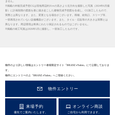
ません。
※掲載の外観完成予想CGは現地周辺約31ｍの高さより北方向を撮影した写真（2024年6月撮
影）に計画段階の図面を基に描き起こした建物完成予想図を合成し、CG加工したもので、
実際とは異なります。また、変更となる場合がございます。雨樋、給気口、スリーブ等、
一部再現されていない設備機器がございます。また、タイル・石貼等の大きさは実際とは
異なります。周辺環境は将来にわたり保証されるものではございません。
※掲載の竣工写真は2026年5月に撮影し、一部加工したものです。
物件のより詳しい情報はエントリー者様限定サイト『BRANZ e'Salon』にて公開しておりま
す。
物件にエントリーの上『BRANZ e'Salon』へご登録ください。
物件エントリー
来場予約
オンライン商談
優先でご案内いたします。
ご自宅から利用できます。